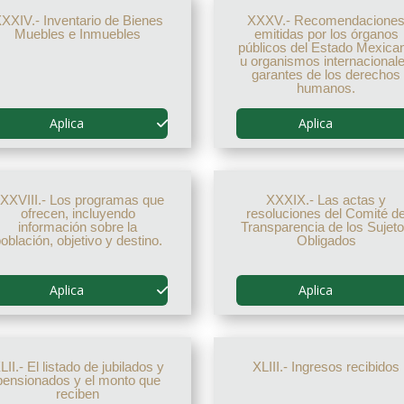
XXIV.- Inventario de Bienes
XXXV.- Recomendacione
Muebles e Inmuebles
emitidas por los órganos
públicos del Estado Mexica
u organismos internacional
garantes de los derechos
humanos.
Aplica
Aplica
XXVIII.- Los programas que
XXXIX.- Las actas y
ofrecen, incluyendo
resoluciones del Comité d
información sobre la
Transparencia de los Sujet
oblación, objetivo y destino.
Obligados
Aplica
Aplica
LII.- El listado de jubilados y
XLIII.- Ingresos recibidos
pensionados y el monto que
reciben