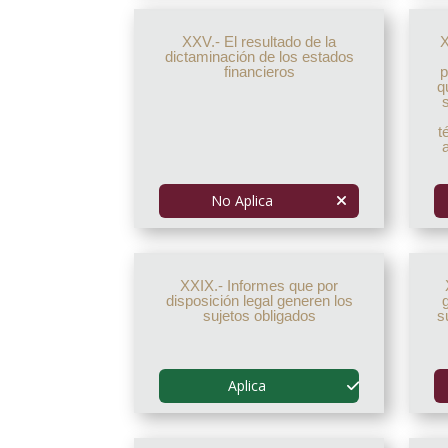
XXV.- El resultado de la
X
dictaminación de los estados
financieros
p
q
t
No Aplica
XXIX.- Informes que por
disposición legal generen los
sujetos obligados
s
Aplica