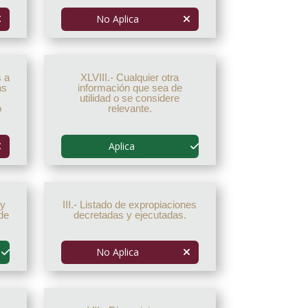
No Aplica
s a
XLVIII.- Cualquier otra
as
información que sea de
utilidad o se considere
o
relevante.
Aplica
 y
III.- Listado de expropiaciones
de
decretadas y ejecutadas.
No Aplica