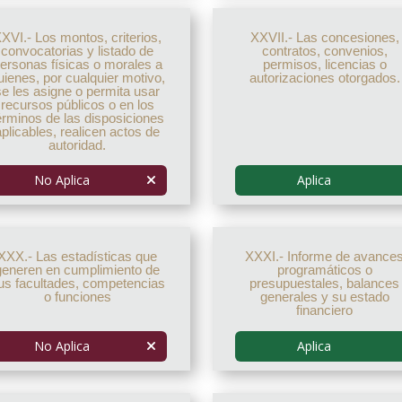
XVI.- Los montos, criterios,
XXVII.- Las concesiones,
convocatorias y listado de
contratos, convenios,
ersonas físicas o morales a
permisos, licencias o
uienes, por cualquier motivo,
autorizaciones otorgados.
se les asigne o permita usar
recursos públicos o en los
érminos de las disposiciones
aplicables, realicen actos de
autoridad.
No Aplica
Aplica
XXX.- Las estadísticas que
XXXI.- Informe de avance
generen en cumplimiento de
programáticos o
us facultades, competencias
presupuestales, balances
o funciones
generales y su estado
financiero
No Aplica
Aplica